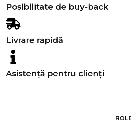
Posibilitate de buy-back
Livrare rapidă
Asistență pentru clienți
S-ar putea să-ți placă și
ROL